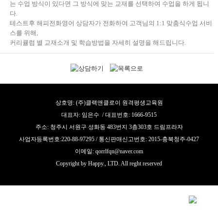
는 수업 방식이 있다면 그 방식에 맞는 교재를 선택하여 수업을 하게 됩니
다.
테스트후 해피전화영어 상담자가 전화하여 고객님의 1:1 맞춤식수업 서비
스를 위해,
커리큘럼 별 교재소개 및 학습방법을 자세히 설명을 해드립니다.
상호명: (주)클랙앤클로이 원격평생교육원
대표자: 임은수 / 대표번호: 1666-9515
주소: 청주시 서원구 성화동 483번지 3층303호 드림프라자
사업자등록번호:220-88-97295 / 통신판매신고번호: 2015-충북청주-0427
이메일: qorrlfqn@naver.com
Copyright by Happy., LTD. All reght reserved