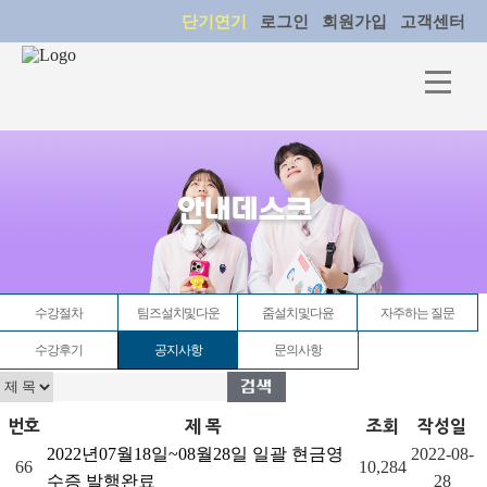
단기연기
로그인
회원가입
고객센터
안내데스크
수강절차
팀즈설치및다운
줌설치및다윤
자주하는 질문
수강후기
공지사항
문의사항
번호
제 목
조회
작성일
2022년07월18일~08월28일 일괄 현금영
2022-08-
66
10,284
수증 발행완료
28