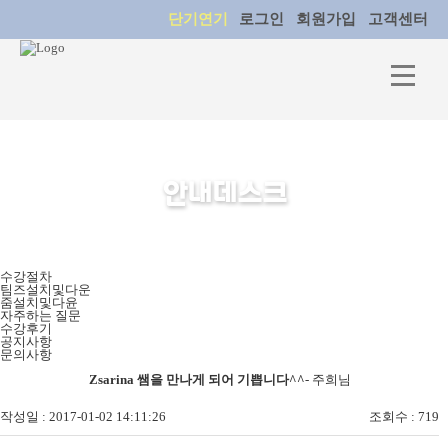
단기연기
로그인
회원가입
고객센터
안내데스크
수강절차
팀즈설치및다운
줌설치및다윤
자주하는 질문
수강후기
공지사항
문의사항
Zsarina 쌤을 만나게 되어 기쁩니다^^
- 주희님
작성일 : 2017-01-02 14:11:26
조회수 : 719