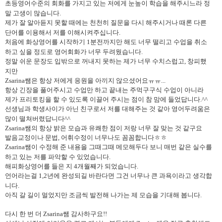
초등영어수준의 회화를 가지고 있는 저에게 눈높이 학습을 해주시느라 정
말 고생이 많습니다.
제가 잘 알아듣지 못할 때에는 천천히 질문을 다시 해주시거나 때론 다른
단어를 이용해서 저를 이해시켜주십니다.
처음에 화상영어를 시작하기 1분전까지만 해도 너무 떨리고 수업을 취소
하고 싶을 정도로 영어회화가 너무 두려웠습니다.
정말 쉬운 문장도 입밖으로 꺼내지 못하는 제가 너무 수치스럽고, 창피했
지만
Zsarina쌤은 항상 저에게 응원을 아끼지 않으셨어요ㅠㅠ...
항상 긴장을 풀어주시고 수업만 하고 끝내는 주먹구구식 수업이 아니라
제가 프리토킹을 할 수 있도록 이끌어 주시는 점이 참 맘에 들었답니다.^^
선생님과 학생사이가 아닌 친구로서 저를 대해주는 것 같아 영어두려움은
많이 떨쳐버렸답니다^^
Zsarina쌤의 항상 밝은 모습과 유쾌한 점이 저랑 너무 잘 맞는 것 같구요
발음교정이나 문법, 어휘수정이 너무나도 꼼꼼합니다ㅎㅎ
Zsarina쌤이 수정해 준 내용을 그때그때 메모해두다 보니 매번 같은 실수를
하고 있는 저를 파악할 수 있었습니다.
해피화상영어를 들은 지 4개월째가 되었습니다.
언어라는걸 1,2년에 완성되길 바란다면 그건 너무나 큰 과욕이라고 생각합
니다.
아직 갈 길이 멀었지만 조금씩 발전해 나가는 제 모습을 기대해 봅니다.
다시 한 번 더 Zsarina쌤 감사하구요!!