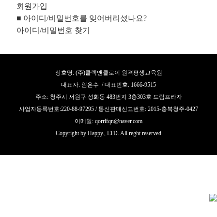
회원가입
■ 아이디/비밀번호를 잊어버리셨나요?
아이디/비밀번호 찾기
상호명: (주)클랙앤클로이 원격평생교육원
대표자: 임은수 / 대표번호: 1666-9515
주소: 청주시 서원구 성화동 483번지 3층303호 드림프라자
사업자등록번호:220-88-97295 / 통신판매신고번호: 2015-충북청주-0427
이메일: qorrlfqn@naver.com
Copyright by Happy., LTD. All reght reserved