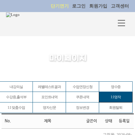
단기연기
로그인
회원가입
고객센터
마이페이지
내강의실
레벨테스트결과
수업연장신청
영수증
수강증,출석부
포인트내역
쿠폰내역
1:1영작
1:1 맞춤수업
영자신문
정보변경
회원탈퇴
No.
제목
글쓴이
상태
등록일
교정완
2026-08-