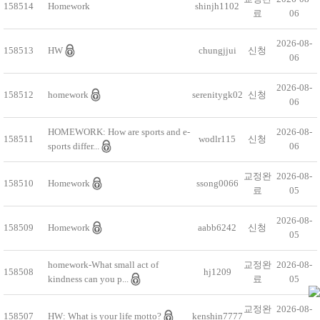
158514
Homework
shinjh1102
료
06
2026-08-
158513
HW
chungjjui
신청
06
2026-08-
158512
homework
serenitygk02
신청
06
HOMEWORK: How are sports and e-
2026-08-
158511
wodlr115
신청
sports differ...
06
교정완
2026-08-
158510
Homework
ssong0066
료
05
2026-08-
158509
Homework
aabb6242
신청
05
homework-What small act of
교정완
2026-08-
158508
hj1209
kindness can you p...
료
05
교정완
2026-08-
158507
HW: What is your life motto?
kenshin7777