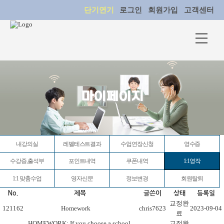
단기연기
로그인
회원가입
고객센터
마이페이지
내강의실
레벨테스트결과
수업연장신청
영수증
수강증,출석부
포인트내역
쿠폰내역
1:1영작
1:1 맞춤수업
영자신문
정보변경
회원탈퇴
No.
제목
글쓴이
상태
등록일
교정완
121162
Homework
chris7623
2023-09-04
료
HOMEWORK: If you choose a school,
교정완