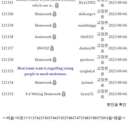
121161
Kye12002
2023-09-04
which one w...
료
교정완
121160
Homework
dalkongvv
2023-09-04
료
교정완
121159
Homework
eunddalggy
2023-09-04
료
교정완
121158
homework
ilkt0321
2023-09-04
료
교정완
121157
HW102
donkey99
2023-09-04
료
교정완
121156
Homework
pjechoco
2023-09-04
료
Real estate scam is engulfing young
교정완
121155
zzzghdyd
2023-09-04
people in much misfortune.
료
교정완
121154
Homework
juzinan
2023-09-04
료
교정완
121153
9.4 Writing Homework
hyera55
2023-09-04
료
본인글 확인
<<처음
<이전
3742
3743
3744
3745
3746
3747
3748
3749
3750
다음>
맨끝>>
3741