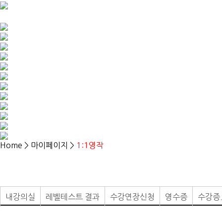
Home > 마이페이지 >
1:1영작
내강의실
레벨테스트 결과
수강연장신청
영수증
수강증