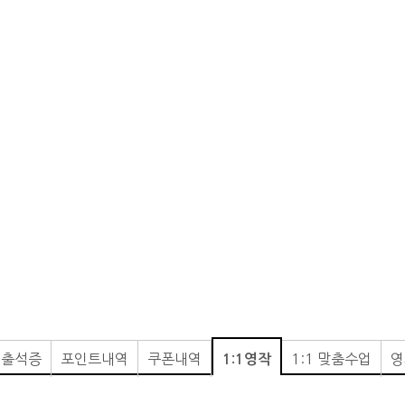
.출석증
포인트내역
쿠폰내역
1:1 맞춤수업
영
1:1영작