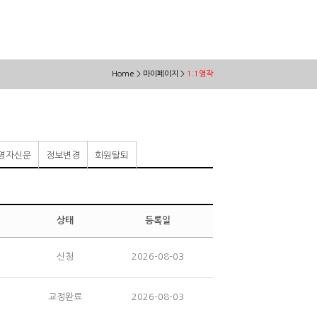
Home > 마이페이지 >
1:1영작
영자신문
정보변경
회원탈퇴
상태
등록일
2
신청
2026-08-03
교정완료
2026-08-03