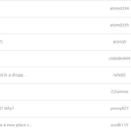
atom0334
atom0335
7)
aceojh
cutedevil44
st in a shopp...
refe82
i12winnie
et? Why?
yoony927
o a new place c...
wodlr115