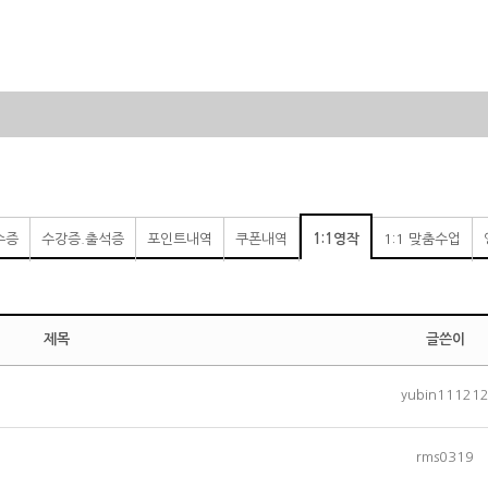
수증
수강증.출석증
포인트내역
쿠폰내역
1:1영작
1:1 맞춤수업
제목
글쓴이
yubin11121
rms0319