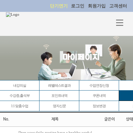
단기연기
로그인
회원가입
고객센터
마이페이지
내강의실
레벨테스트결과
수업연장신청
수강증,출석부
포인트내역
쿠폰내역
1:1 맞춤수업
영자신문
정보변경
No.
제목
글쓴이
상태
Does your daily routine have a healthy work-l...