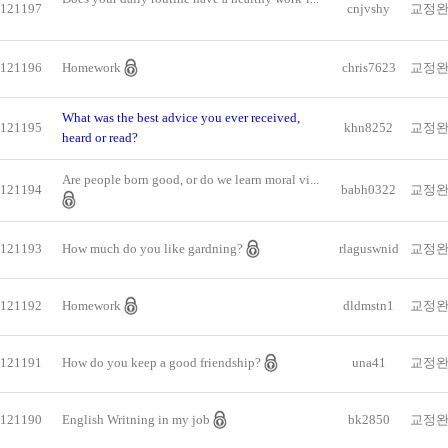
121197
cnjvshy
교정
121196
Homework
chris7623
교정
What was the best advice you ever received,
121195
khn8252
교정
heard or read?
Are people born good, or do we learn moral vi...
121194
babh0322
교정
121193
How much do you like gardning?
rlaguswnid
교정
121192
Homework
dldmstn1
교정
121191
How do you keep a good friendship?
una41
교정
121190
English Writning in my job
bk2850
교정