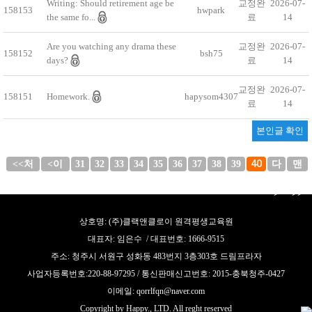
Writing: Should retirement age be
교정완
2026-07-
158153
hwpark
the same fo...
료
14
Are you watching any drama these
교정완
2026-07-
158152
bsh75
days?
료
14
교정완
2026-07-
158151
Homework.
hapysom4307
료
14
본인글 확인
<<처
<이
31
32
33
34
35
36
37
38
39
40
다
맨
음
전
음
끝
>
>>
상호명: (주)클랙앤클로이 원격평생교육원
대표자: 임은수 / 대표번호: 1666-9515
주소: 청주시 서원구 성화동 483번지 3층303호 드림프라자
사업자등록번호:220-88-97295 / 통신판매신고번호: 2015-충북청주-0427
이메일: qorrlfqn@naver.com
Copyright by Happy., LTD. All reght reserved