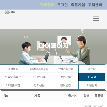
단기연기
로그인
회원가입
고객센터
마이페이지
내강의실
레벨테스트결과
수업연장신청
영수증
수강증,출석부
포인트내역
쿠폰내역
1:1영작
1:1 맞춤수업
영자신문
정보변경
회원탈퇴
No.
제목
글쓴이
상태
등록일
교정완
2026-07-