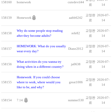
158160
homework
cutedevil44
료
14
교정완
2026-07-
158159
Homework
aabb6242
료
14
Why do some people stop reading
교정완
2026-07-
158158
refe82
after they become adults?
료
14
HOMEWORK: What do you usually
교정완
2026-07-
158157
Diane2012
wear every day?
료
14
What activities do you wanna try
교정완
2026-07-
158156
ja0638
doing when in a different country?
료
14
Homework: If you could choose
교정완
2026-07-
158155
where to work, where would you
great1006
료
14
like to be, and why?
교정완
2026-07-
158154
7.14.
summer530
료
14