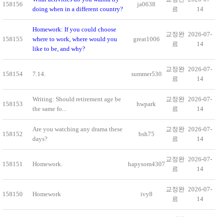
158156
ja0638
doing when in a different country?
료
14
Homework: If you could choose
교정완
2026-07-
158155
where to work, where would you
great1006
료
14
like to be, and why?
교정완
2026-07-
158154
7.14.
summer530
료
14
Writing: Should retirement age be
교정완
2026-07-
158153
hwpark
the same fo...
료
14
Are you watching any drama these
교정완
2026-07-
158152
bsh75
days?
료
14
교정완
2026-07-
158151
Homework.
hapysom4307
료
14
교정완
2026-07-
158150
Homework
ivy8
료
14