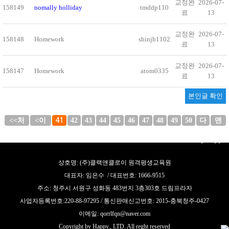
교정완
2026-07-
158149
nomally holliday
tmddp110
료
13
교정완
2026-07-
158148
Homework
shinjh1102
료
13
교정완
2026-07-
158147
Homework
atom0335
료
13
본인글 확인
<<처
<이
41
42
43
44
45
46
47
48
49
50
다
맨
음
전
음
끝
>
>>
상호명: (주)클랙앤클로이 원격평생교육원
대표자: 임은수 / 대표번호: 1666-9515
주소: 청주시 서원구 성화동 483번지 3층303호 드림프라자
사업자등록번호:220-88-97295 / 통신판매신고번호: 2015-충북청주-0427
이메일: qorrlfqn@naver.com
Copyright by Happy., LTD. All reght reserved