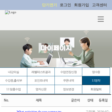
단기연기
로그인
회원가입
고객센터
마이페이지
내강의실
레벨테스트결과
수업연장신청
영수증
수강증,출석부
포인트내역
쿠폰내역
1:1영작
1:1 맞춤수업
영자신문
정보변경
회원탈퇴
No.
제목
글쓴이
상태
등록일
What activities do you wanna try
교정완
2026-07-