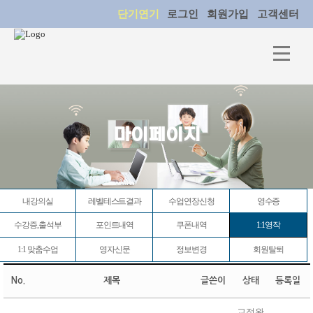
단기연기
로그인
회원가입
고객센터
마이페이지
내강의실
레벨테스트결과
수업연장신청
영수증
수강증,출석부
포인트내역
쿠폰내역
1:1영작
1:1 맞춤수업
영자신문
정보변경
회원탈퇴
No.
제목
글쓴이
상태
등록일
교정완