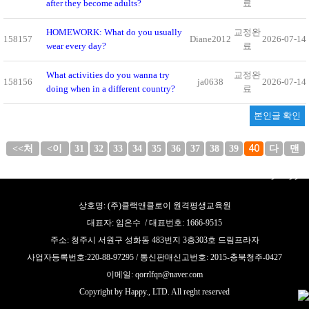
after they become adults?
료
HOMEWORK: What do you usually
교정완
158157
Diane2012
2026-07-14
wear every day?
료
What activities do you wanna try
교정완
158156
ja0638
2026-07-14
doing when in a different country?
료
본인글 확인
<<처
<이
31
32
33
34
35
36
37
38
39
40
다
맨
음
전
음
끝
>
>>
상호명: (주)클랙앤클로이 원격평생교육원
대표자: 임은수 / 대표번호: 1666-9515
주소: 청주시 서원구 성화동 483번지 3층303호 드림프라자
사업자등록번호:220-88-97295 / 통신판매신고번호: 2015-충북청주-0427
이메일: qorrlfqn@naver.com
Copyright by Happy., LTD. All reght reserved