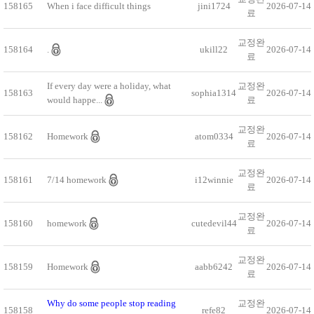
158165
When i face difficult things
jini1724
2026-07-14
료
교정완
158164
.
ukill22
2026-07-14
료
If every day were a holiday, what
교정완
158163
sophia1314
2026-07-14
would happe...
료
교정완
158162
Homework
atom0334
2026-07-14
료
교정완
158161
7/14 homework
i12winnie
2026-07-14
료
교정완
158160
homework
cutedevil44
2026-07-14
료
교정완
158159
Homework
aabb6242
2026-07-14
료
Why do some people stop reading
교정완
158158
refe82
2026-07-14