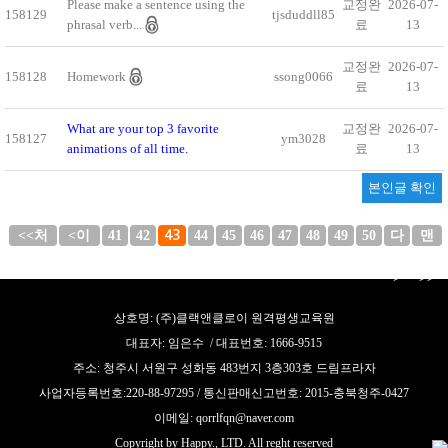
Please make a sentence using the
교정완
2026-07-
158129
tjsduddll85
phrasal verb...
료
13
교정완
2026-07-
158128
Homework
ssong0066
료
13
What are your top 3 favorite
교정완
2026-07-
158127
ym3028
animations of all time.
료
13
본인글 확인
<<처
<이
41
42
43
44
45
46
47
48
49
50
다
맨
음
전
음
끝
>
>>
상호명: (주)클랙앤클로이 원격평생교육원
대표자: 임은수 / 대표번호: 1666-9515
주소: 청주시 서원구 성화동 483번지 3층303호 드림프라자
사업자등록번호:220-88-97295 / 통신판매신고번호: 2015-충북청주-0427
이메일: qorrlfqn@naver.com
Copyright by Happy., LTD. All reght reserved