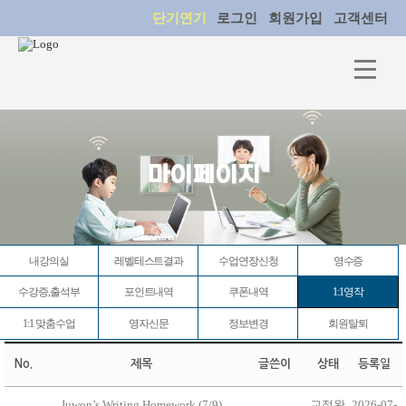
단기연기
로그인
회원가입
고객센터
마이페이지
내강의실
레벨테스트결과
수업연장신청
영수증
수강증,출석부
포인트내역
쿠폰내역
1:1영작
1:1 맞춤수업
영자신문
정보변경
회원탈퇴
No.
제목
글쓴이
상태
등록일
Juwon’s Writing Homework (7/9)
교정완
2026-07-