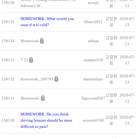
158136
aceojh
Juhwan’s W...
료
13
HOMEWORK: What would you
교정완
2026-07-
158135
Diane2012
wear if it is cold?
료
13
교정완
2026-07-
158134
Homework
sidisju
료
13
교정완
2026-07-
158133
7.13
summer530
료
13
교정완
2026-07-
158132
homework_260703
namdadiary
료
13
교정완
2026-07-
158131
Homework.
hapysom4307
료
13
HOMEWORK: Do you think
교정완
2026-07-
158130
driving lessons should be more
wonnie6190
료
13
difficult to pass?